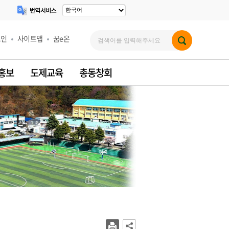
그인
사이트맵
꿈e온
 홍보
도제교육
총동창회