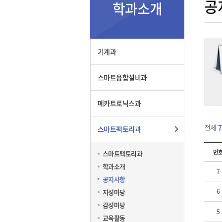
공
학과소개
기계과
스마트융합설비과
메카트로닉스과
전체
스마트팩토리과
번
스마트팩토리과
학과소개
7
공지사항
6
지성마당
감성마당
5
교육활동