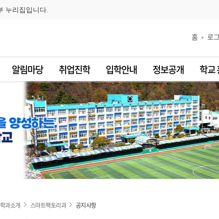
부 누리집입니다.
홈
로
알림마당
취업진학
입학안내
정보공개
학교
학과소개
스마트팩토리과
공지사항