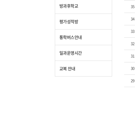
방과후학교
35
34
평가성적방
33
통학버스안내
32
일과운영시간
31
교복 안내
30
29