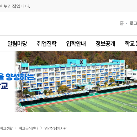
부 누리집입니다.
홈
로
알림마당
취업진학
입학안내
정보공개
학교
학교생활
학교급식안내
영양상담게시판