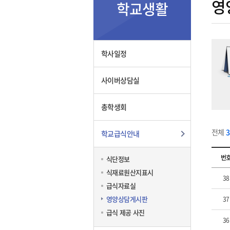
영
학교생활
학사일정
사이버상담실
총학생회
전체
학교급식안내
번
식단정보
식재료원산지표시
38
급식자료실
영양상담게시판
37
급식 제공 사진
36