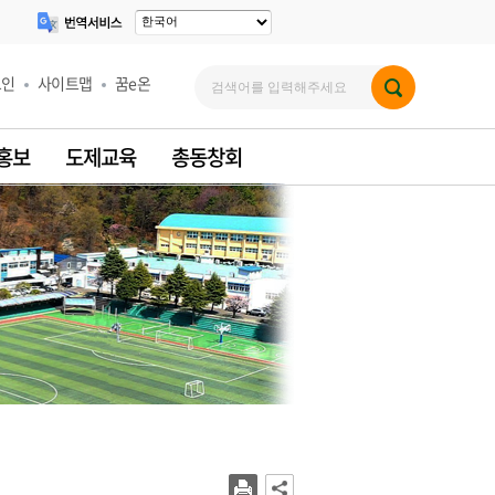
그인
사이트맵
꿈e온
 홍보
도제교육
총동창회