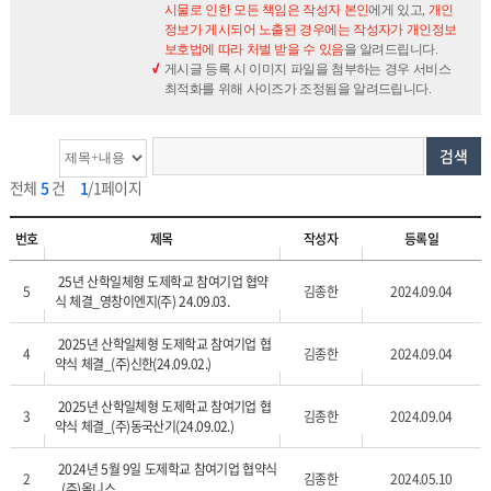
시물로 인한 모든 책임은 작성자 본인
에게 있고,
개인
정보가 게시되어 노출된 경우에는 작성자가 개인정보
보호법에 따라 처벌 받을 수 있음
을 알려드립니다.
게시글 등록 시 이미지 파일을 첨부하는 경우 서비스
최적화를 위해 사이즈가 조정됨을 알려드립니다.
검색
전체
5
건
1
/1페이지
번호
제목
작성자
등록일
25년 산학일체형 도제학교 참여기업 협약
5
김종한
2024.09.04
식 체결_영창이엔지(주) 24.09.03.
2025년 산학일체형 도제학교 참여기업 협
4
김종한
2024.09.04
약식 체결_(주)신한(24.09.02.)
2025년 산학일체형 도제학교 참여기업 협
3
김종한
2024.09.04
약식 체결_(주)동국산기(24.09.02.)
2024년 5월 9일 도제학교 참여기업 협약식
2
김종한
2024.05.10
_(주)올니스