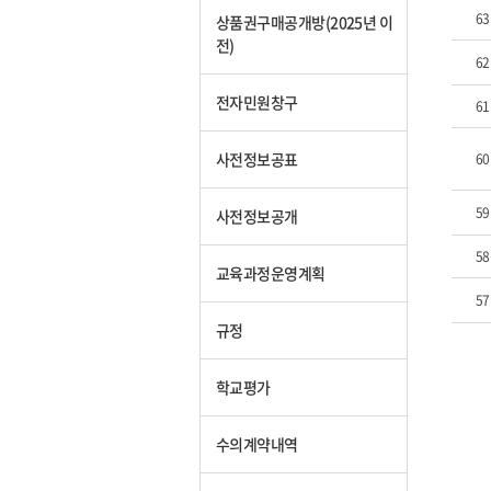
63
상품권구매공개방(2025년 이
전)
62
전자민원창구
61
사전정보공표
60
59
사전정보공개
58
교육과정운영계획
57
규정
학교평가
수의계약내역