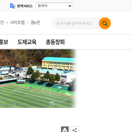
그인
사이트맵
꿈e온
 홍보
도제교육
총동창회