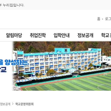
부 누리집입니다.
홈
로
알림마당
취업진학
입학안내
정보공개
학교
정보공개
학교운영위원회