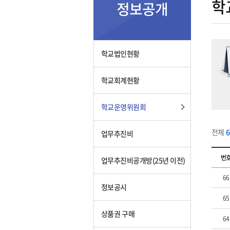
학
정보공개
학교법인현황
학교회계현황
학교운영위원회
전체
업무추진비
번
업무추진비공개방(25년 이전)
66
정보공시
65
상품권 구매
64