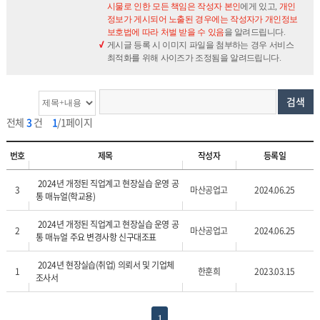
시물로 인한 모든 책임은 작성자 본인
에게 있고,
개인
정보가 게시되어 노출된 경우에는 작성자가 개인정보
보호법에 따라 처벌 받을 수 있음
을 알려드립니다.
게시글 등록 시 이미지 파일을 첨부하는 경우 서비스
최적화를 위해 사이즈가 조정됨을 알려드립니다.
검색
전체
3
건
1
/1페이지
번호
제목
작성자
등록일
2024년 개정된 직업계고 현장실습 운영 공
3
마산공업고
2024.06.25
통 매뉴얼(학교용)
2024년 개정된 직업계고 현장실습 운영 공
2
마산공업고
2024.06.25
통 매뉴얼 주요 변경사항 신구대조표
2024년 현장실습(취업) 의뢰서 및 기업체
1
한훈희
2023.03.15
조사서
1