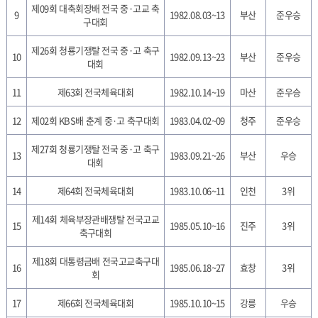
제09회 대축회장배 전국 중·고교 축
9
1982.08.03~13
부산
준우승
구대회
제26회 청룡기쟁탈 전국 중·고 축구
10
1982.09.13~23
부산
준우승
대회
11
제63회 전국체육대회
1982.10.14~19
마산
준우승
12
제02회 KBS배 춘계 중·고 축구대회
1983.04.02~09
청주
준우승
제27회 청룡기쟁탈 전국 중·고 축구
13
1983.09.21~26
부산
우승
대회
14
제64회 전국체육대회
1983.10.06~11
인천
3위
제14회 체육부장관배쟁탈 전국고교
15
1985.05.10~16
진주
3위
축구대회
제18회 대통령금배 전국고교축구대
16
1985.06.18~27
효창
3위
회
17
제66회 전국체육대회
1985.10.10~15
강릉
우승