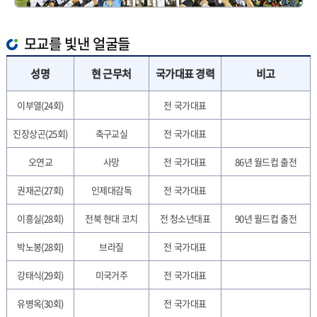
모교를 빛낸 얼굴들
성명
현 근무처
국가대표 경력
비고
이부열(24회)
전 국가대표
진장상곤(25회)
축구교실
전 국가대표
오연교
사망
전 국가대표
86년 월드컵 출전
권재곤(27회)
인제대감독
전 국가대표
이흥실(28회)
전북 현대 코치
전 청소년대표
90년 월드컵 출전
박노봉(28회)
브라질
전 국가대표
강태식(29회)
미국거주
전 국가대표
유병옥(30회)
전 국가대표