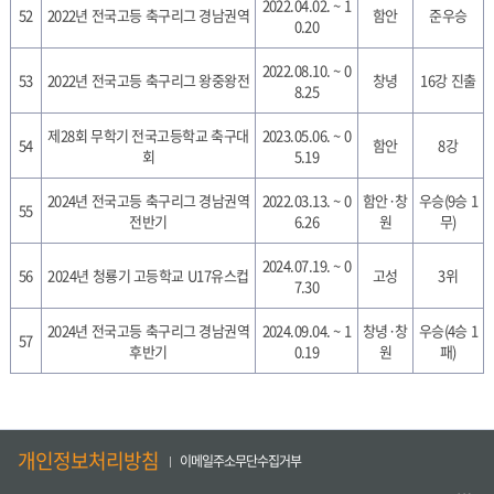
2022.04.02. ~ 1
52
2022년 전국고등 축구리그 경남권역
함안
준우승
0.20
2022.08.10. ~ 0
53
2022년 전국고등 축구리그 왕중왕전
창녕
16강 진출
8.25
제28회 무학기 전국고등학교 축구대
2023.05.06. ~ 0
54
함안
8강
회
5.19
2024년 전국고등 축구리그 경남권역
2022.03.13. ~ 0
함안·창
우승(9승 1
55
전반기
6.26
원
무)
2024.07.19. ~ 0
56
2024년 청룡기 고등학교 U17유스컵
고성
3위
7.30
2024년 전국고등 축구리그 경남권역
2024.09.04. ~ 1
창녕·창
우승(4승 1
57
후반기
0.19
원
패)
개인정보처리방침
이메일주소무단수집거부