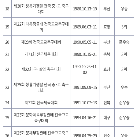
제30회 청룡기쟁탈 전국 중·고 축구
18
1986.10.13~19
부산
우승
대회
제22회 대통령금배 전국고교축구대
19
1989.06.03~11
효창
3위
회
20
제28회 전국고교축구대회
1990.05.05~11
부산
준우승
21
제71회 전국체육대회
1990.10.15~21
충북
3위
1990.10.26~11.
22
제22회 군·실업 축구대회
효창
3위
02
제35회 청룡기쟁탈 전국 중·고 축구
23
1991.09.09~15
부산
우승
대회
24
제72회 전국체육대회
1991.10.07~13
전북
준우승
제23회 문화체육부장관배 전국고교
25
1994.04.16~21
대구
준우승
축구대회
제25회 문체부장관배 전국고교축구
26
1996.04.25~29
진주
우승