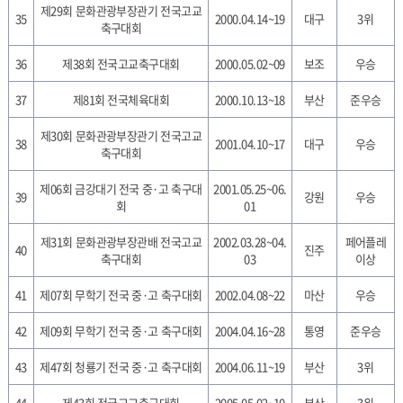
제29회 문화관광부장관기 전국고교
35
2000.04.14~19
대구
3위
축구대회
36
제38회 전국고교축구대회
2000.05.02~09
보조
우승
37
제81회 전국체육대회
2000.10.13~18
부산
준우승
제30회 문화관광부장관기 전국고교
38
2001.04.10~17
대구
우승
축구대회
제06회 금강대기 전국 중·고 축구대
2001.05.25~06.
39
강원
우승
회
01
제31회 문화관광부장관배 전국고교
2002.03.28~04.
페어플레
40
진주
축구대회
03
이상
41
제07회 무학기 전국 중·고 축구대회
2002.04.08~22
마산
우승
42
제09회 무학기 전국 중·고 축구대회
2004.04.16~28
통영
준우승
43
제47회 청룡기 전국 중·고 축구대회
2004.06.11~19
부산
3위
44
제43회 전국고교축구대회
2005.05.02~10
부산
3위