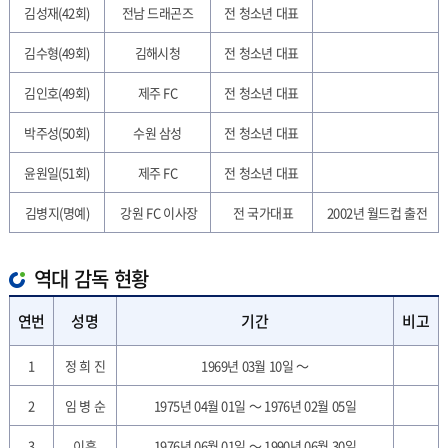
김성재(42회)
전남 드래곤즈
전 청소년 대표
김수형(49회)
김해시청
전 청소년 대표
김인호(49회)
제주 FC
전 청소년 대표
박주성(50회)
수원 삼성
전 청소년 대표
윤원일(51회)
제주 FC
전 청소년 대표
김병지(명예)
강원 FC 이사장
전 국가대표
2002년 월드컵 출전
역대 감독 현황
연번
성명
기간
비고
1
정 희 진
1969년 03월 10일 ～
2
임 병 순
1975년 04월 01일 ～ 1976년 02월 05일
3
이훈
1976년 06월 01일 ～ 1990년 06월 30일