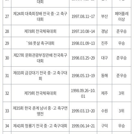
대회
제24회 대축회장배 전국 중·고 축구
페어플레
27
1997.08.11~17
부산
대회
이상
28
제78회 전국체육대회
1997.10.08~14
경남
준우승
29
`98 풋살 축구대회
1998.01.09~13
진주
우승
제27회 문화관광부장관배 전국축구
30
1998.03.25~29
대구
준우승
대회
제03회 금강대기 전국 중·고 축구대
31
1998.05.13~19
동해
준우승
회
1998.09.26~10.
32
제79회 전국체육대회
제주
3위
01
제35회 한국 춘계 남녀 중·고 축구연
33
1999.03.13~20
수원
3위
맹전
34
제43회 청룡기 전국 중·고 축구대회
1999.06.14~21
구덕
우승