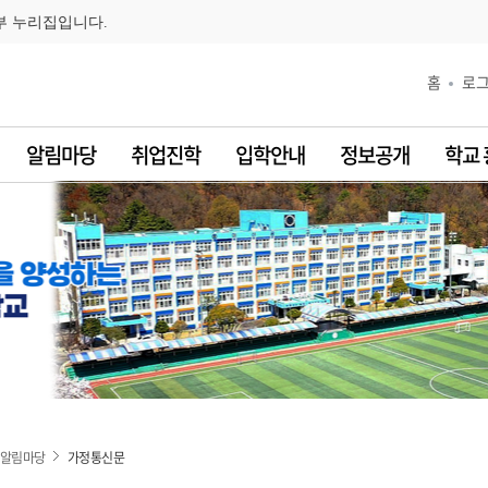
부 누리집입니다.
홈
로
알림마당
취업진학
입학안내
정보공개
학교
알림마당
가정통신문