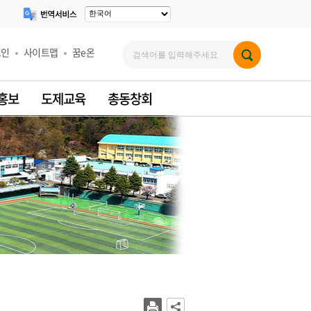
그인
사이트맵
꿈e온
 홍보
도제교육
총동창회