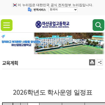
이 누리집은 대한민국 공식 전자정부 누리집입니다.
교육계획
2026
학년도 학사운영 일정표